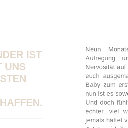
Neun Monate
DER IST
Aufregung u
T UNS
Nervosität auf
euch ausgemal
RSTEN
Baby zum ers
nun ist es sowe
HAFFEN.
Und doch fühlt
echter, viel 
jemals hättet 