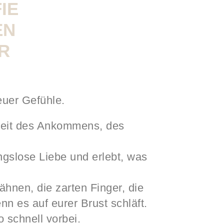
IE
EN
R
euer Gefühle.
 Zeit des Ankommens, des
ngslose Liebe und erlebt, was
ähnen, die zarten Finger, die
n es auf eurer Brust schläft.
 schnell vorbei.